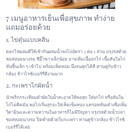
7 เมนูอาหารเย็นเพื่อสุขภาพ ทำง่าย
แถมอร่อยด้วย
1. ไข่ตุ๋นแบบคลีน
ตอกไข่ผสมตีให้เข้ากันผสมน้ำลงไปอัตรา 2 ต่อ 1 ส่วน ปรุงรสด้วย
ซอสหอยนางรม ซีอิ๊วขาวเล็กน้อย อาจเพิ่มเนื้ออกไก่ เนื้อสันในไก่
หั่นชิ้นเล็ก ๆ เข้าไป พร้อมเห็ดหอม นึ่งจนสุกได้ที ทานคู่กับข้าว
กล้อง ข้าวไรซ์เบอร์รี่ดีงามมาก
2. กะเพราไก่ผัดน้ำ
นำพริกกระเทียมตำผัดในน้ำสะอาดให้พอสุก ใส่อกไก่ หรือสันใน
ไก่ไม่ติดมัน พอไก่เริ่มสุกจะใส่เห็ดเข็มทอง แครอทหั่นเต๋าเพื่อเพิ่ม
วิตามินและความหวานในอาหารก็ไม่มีปัญหา ปรุงรสด้วยน้ำปลา
ซอสหอยนางรม ปิดท้ายด้วยใบกะเพรา ทานคู่ข้าวกล้อง ข้าวไรซ์
เบอร์รี่ได้เลย