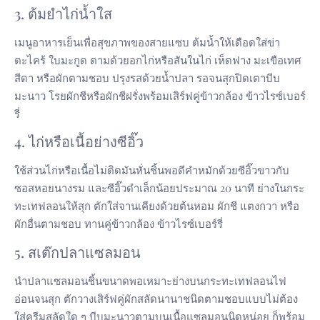
3. ต้มยำไก่น้ำใส
เมนูอาหารเย็นเพื่อสุขภาพของสายแซบ ต้มน้ำให้เดือดใส่ข่า
ตะไคร้ ใบมะกูด ตามด้วยอกไก่หรือสันในไก่ เห็ดฟาง มะเขือเทศ
สีดา หรือผักตามชอบ ปรุงรสด้วยน้ำปลา รอจนสุกปิดเตาบีบ
มะนาว โรยผักชีหรือผักชีฝรั่งพร้อมเสิร์ฟคู่ข้าวกล้อง ข้าวไรซ์เบอร์
รี่
4. ไก่หรือเนื้อย่างซีอิ๊ว
ใช้ส่วนไก่หรือเนื้อไม่ติดมันหั่นชิ้นพอดีคำหมักด้วยซีอิ๊วขาวกับ
ซอสหอยนางรม และซีอิ๊วดำเล็กน้อยประมาณ 20 นาที ย่างในกระ
ทะเทฟลอนให้สุก ตักใส่จานเคียงด้วยต้นหอม ผักชี แตงกวา หรือ
ผักอื่นตามชอบ ทานคู่ข้าวกล้อง ข้าวไรซ์เบอร์รี่
5. สเต๊กปลาแซลมอน
นำปลาแซลมอนชิ้นขนาดพอเหมาะย่างบนกระทะเทฟลอนไฟ
อ่อนจนสุก ตักวางเสิร์ฟคู่ผักสลัดนานาชนิดตามชอบแบบไม่ต้อง
ใส่ครีมสลัดใด ๆ บีบมะนาวตามบนเนื้อแซลมอนนิดหน่อย ก็พร้อม