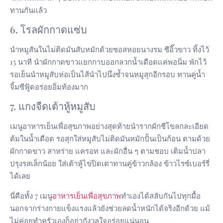
ทานกันแล้ว
6. โรลผักกาดแซ่บ
นำหมูสันในไม่ติดมันสับหมักด้วยซอสหอยนางรม ซีอิ๊วขาว ทิ้งไว้
15 นาที นำผักกาดขาวแยกกาบออกลวกน้ำเดือดแค่พอนิ่ม พักไว้
รอเย็นนำหมูสับห่อเป็นไส้นำไปนึ่งซ้ำจนหมูสุกอีกรอบ ทานคู่น้ำ
จิ้มซีฟู้ดอร่อยอิ่มท้องมาก
7. แกงจืดเต้าหู้หมูสับ
เมนูอาหารเย็นเพื่อสุขภาพอย่างสุดท้ายนำรากผักชีโขลกละเอียด
ต้มในน้ำเดือด รอสุกใส่หมูสับไม่ติดมันหมักปั้นเป็นก้อน ตามด้วย
ผักกาดขาว สาหร่าย แครอท และผักอื่น ๆ ตามชอบ เติมน้ำปลา
ปรุงรสเล็กน้อย ใส่เต้าหู้ไข่ปิดเตาทานคู่ข้าวกล้อง ข้าวไรซ์เบอร์รี่
ได้เลย
นี่คือทั้ง 7 เมนู
อาหารเย็นเพื่อสุขภาพ
ทำเองได้สลับกันไปทุกมื้อ
นอกจากร่างกายแข็งแรงแล้วยังช่วยลดน้ำหนักได้จริงอีกด้วย แม้
ไม่ค่อยทำครัวเองก็อย่ากังวลใจอร่อยแน่นอน