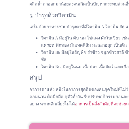
ผลิตน้ำตาออกมาน้อยลงจนเกิดเป็นปัญหากระทบส่วนอื่
3. บำรุงด้วยวิตามิน
เสริมด้วยอาหารช่วยบำรุงตาที่มีวิตามิน A วิตามิน B6 แ
วิตามิน A มีอยู่ใน ตับ นม ไข่แดง ผักใบเขียว เช่น
แครอท ฟักทอง มันเทศสีส้ม มะละกอสุก เป็นต้น
วิตามิน B6 มีอยู่ในธัญพืช รำข้าว จมูกข้าวสาลี ข้าว
ชีส
วิตามิน B12 มีอยู่ในนม เนื้อปลา เนื้อสัตว์ และเกื
สรุป
อาการตาแห้ง หนึ่งในอาการสุดฮิตของคนยุคใหม่ที่ไม่ว
คอมนาน ติดมือถือ ดูทีวีทั้งวัน รีบปรับพฤติกรรมก่อน
อย่าง หากหลีกเลี่ยงไม่ได้
อาหารเป็นสิ่งสำคัญที่จะช่ว