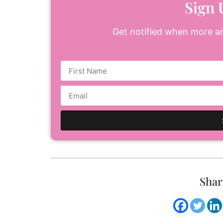
Sign 
Get notified when more art
Shar