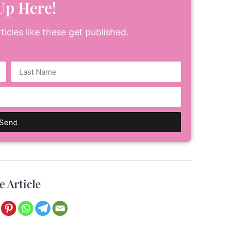
Up Here!
icles like these get published.
Send
e Article