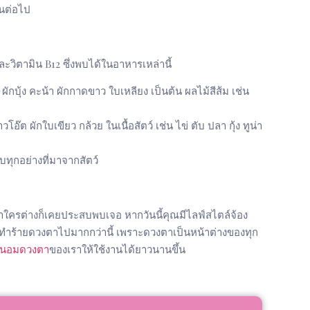
นต่อไป
ละวิตามิน B12 ซึ่งพบได้ในอาหารเหล่านี้
 ผักบุ้ง คะน้า ผักกาดขาว ใบเหลียง เป็นต้น ผลไม้สีส้ม เช่น
โอ๊ต ผักใบเขียว กล้วย ในเนื้อสัตว์ เช่น ไข่ ตับ ปลา กุ้ง ทูน่า
อบทุกอย่างที่มาจากสัตว์
่าใครต่างก็เคยประสบพบเจอ หากวันนี้คุณมีไลฟ์สไตล์จ้อง
จะทำร้ายดวงตาไปมากกว่านี้ เพราะดวงตาเป็นหน้าต่างของทุก
ยถนอมดวงตา
ของเราให้ใช้งานได้ยาวนานขึ้น