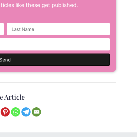
icles like these get published.
Send
e Article